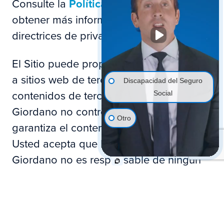
Consulte la
Política de privacidad
para
obtener más información sobre las
directrices de privacidad de la empresa.
El Sitio puede proporcionar hipervínculos
a sitios web de terceros o acceso a
Discapacidad del Seguro
contenidos de terceros. Pond Lehocky
Social
Giordano no controla, aprueba ni
Otro
garantiza el contenido de dichos sitios.
Usted acepta que Pond Lehocky
Giordano no es responsable de ningún
contenido, enlaces asociados, recursos o
servicios asociados con el sitio de un
tercero. Además, usted acepta que Pond
Lehocky Giordano no será responsable