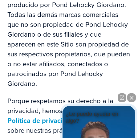
producido por Pond Lehocky Giordano.
Todas las demás marcas comerciales
que no son propiedad de Pond Lehocky
Giordano o de sus filiales y que
aparecen en este Sitio son propiedad de
sus respectivos propietarios, que pueden
o no estar afiliados, conectados o
patrocinados por Pond Lehocky
Giordano.
Porque respetamos su derecho a la
privacidad, hemos desarrollado una
¿Le puedo ayudar en
Política de privacidad
para informarle
algo?
sobre nuestras prácticas de privacidad.