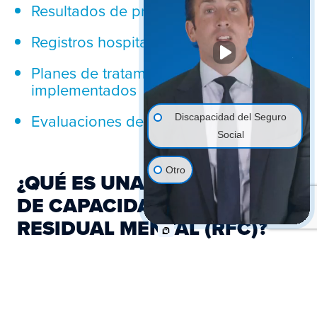
Resultados de pruebas diagnósticas
Registros hospitalarios, si corresponde
Planes de tratamiento que tenga
implementados
Evaluaciones de salud mental
Discapacidad del Seguro
Social
Otro
¿QUÉ ES UNA EVALUACIÓN
DE CAPACIDAD FUNCIONAL
RESIDUAL MENTAL (RFC)?
Una evaluación de la capacidad
funcional residual mental se lleva a cabo
para determinar cuán bien usted cumple